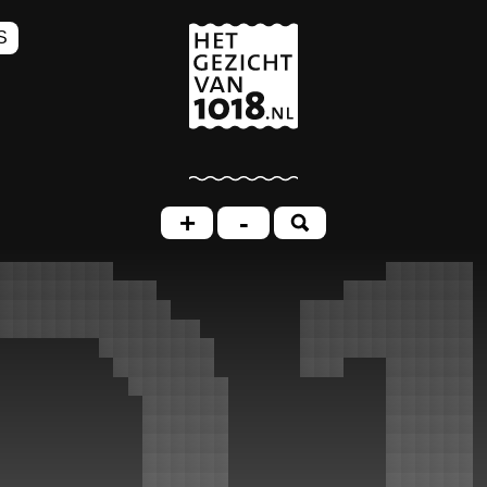
S
+
-