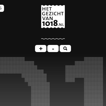
S
+
-