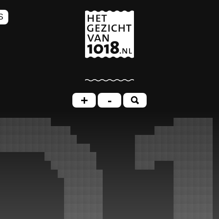
S
+
-