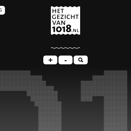
S
+
-